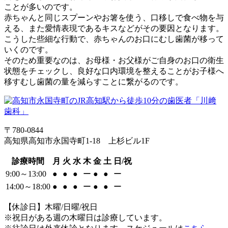
ことが多いのです。
赤ちゃんと同じスプーンやお箸を使う、口移しで食べ物を与
える、また愛情表現であるキスなどがその要因となります。
こうした些細な行動で、赤ちゃんのお口にむし歯菌が移って
いくのです。
そのため重要なのは、お母様・お父様がご自身のお口の衛生
状態をチェックし、良好な口内環境を整えることがお子様へ
移すむし歯菌の量を減らすことに繋がるのです。
〒780-0844
高知県高知市永国寺町1-18 上杉ビル1F
診療時間
月
火
水
木
金
土
日/祝
9:00～13:00
●
●
●
ー
●
●
ー
14:00～18:00
●
●
●
ー
●
●
ー
【休診日】木曜/日曜/祝日
※祝日がある週の木曜日は診療しています。