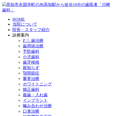
HOME
当院について
院長・スタッフ紹介
診療案内
むし歯治療
歯周病治療
予防歯科
小児歯科
歯牙移植
親知らず
顎関節症
審美治療
ホワイトニング
矯正歯科
義歯・入れ歯
インプラント
噛み合わせ治療
口臭治療