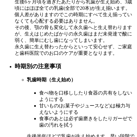
生後6ヶ月頃を過ぎたあたりから乳歯が生え始め、3歳
頃にはほぼ全ての乳歯(全部で20本)が生え揃います。
個人差がありますのでこの時期にすべて生え揃ってい
なくても心配する必要はありません。
その後、顎の骨も変化して永久歯へと生え替わります
が、生えはじめたばかりの永久歯はまだ未発達で酸に
弱く、簡単にむし歯になってしまいます。
永久歯に生え替わったからといって安心せず、ご家庭
と歯科医院でのお口のケアが重要となります。
時期別の注意事項
乳歯時期（生え始め）
食べ物を口移ししたり食器の共有をしない
ようにする
甘いもの(お菓子やジュースなど)は極力与
えないようにする
食事のあとは必ず歯磨きをしたりガーゼで
歯の汚れを拭う
生後半年ほどで乳歯が生え始めます。早い段階で