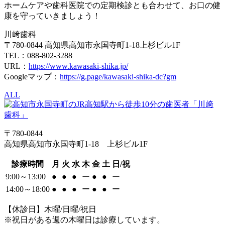
ホームケアや歯科医院での定期検診とも合わせて、お口の健
康を守っていきましょう！
川﨑歯科
〒780-0844 高知県高知市永国寺町1-18上杉ビル1F
TEL：088-802-3288
URL：
https://www.kawasaki-shika.jp/
Googleマップ：
https://g.page/kawasaki-shika-dc?gm
ALL
〒780-0844
高知県高知市永国寺町1-18 上杉ビル1F
診療時間
月
火
水
木
金
土
日/祝
9:00～13:00
●
●
●
ー
●
●
ー
14:00～18:00
●
●
●
ー
●
●
ー
【休診日】木曜/日曜/祝日
※祝日がある週の木曜日は診療しています。