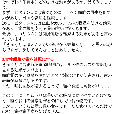
それぞれの栄養素にどのような効果があるか、見てみましょ
う。
まず、ビタミンCには歯ぐきのコラーゲン繊維の再生を促す
力があり、出血や炎症を軽減します。
次に、ビタミンKには止血やカルシウムの吸収を助ける効果
があり、歯の根を支える骨の維持に役立ちます。
最後に、カリウムには知覚過敏を軽減する効果があると言わ
れています。
「きゅうりはほとんどが水分だから栄養がない」と思われが
ちですが、決してそんなことはありません。
3.食物繊維が歯を綺麗にする
きゅうりに含まれる食物繊維には、食べ物のカスや歯垢を除
去する効果があります。
繊維質の多い食材を噛むことでだ液の分泌が促進され、歯の
表面が綺麗になるのです。
また、噛む回数が増えることで、顎の発達にも繋がります。
このように、きゅうりは暑いこの時期に食べやすいだけでな
く、歯やお口の健康を守るのにも良い食べ物です。
しかし、いくら健康に良い食材でも、ただ食べているだけで
はむし歯や歯周病を防げません。