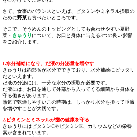
さて、食事のバランスといえば、ビタミンやミネラル摂取の
ために
野菜
も食べたいところです。
そこで、そうめんのトッピングとしても合わせやすい夏野
菜・
きゅうり
について、お口と身体に与える3つの良い影響
をご紹介します。
1.水分補給になり、だ液の分泌量を増やす
きゅうりは約95％が水分でできており、水分補給にピッタリ
だといえます。
だ液の分泌には、十分な水分の摂取が必要です。
だ液には、お口を通して外部から入ってくる細菌から身体を
守る働きがあります。
熱気で乾燥しやすいこの時期は、しっかり水分を摂って唾液
を増やすことが大切です。
2.ビタミンとミネラルが歯の健康を守る
きゅうりにはビタミンCやビタミンK、カリウムなどの栄養
素が含まれています。