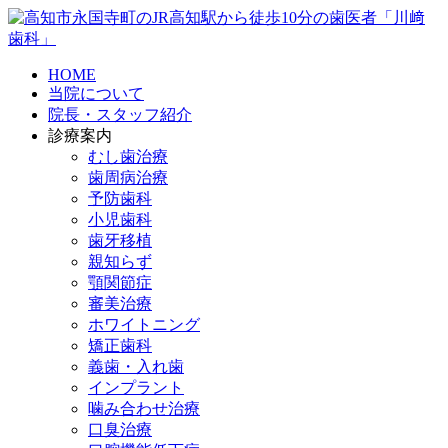
HOME
当院について
院長・スタッフ紹介
診療案内
むし歯治療
歯周病治療
予防歯科
小児歯科
歯牙移植
親知らず
顎関節症
審美治療
ホワイトニング
矯正歯科
義歯・入れ歯
インプラント
噛み合わせ治療
口臭治療