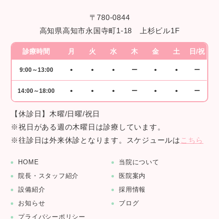
〒780-0844
高知県高知市永国寺町1-18 上杉ビル1F
診療時間
月
火
水
木
金
土
日/祝
9:00～13:00
ー
ー
●
●
●
●
●
14:00～18:00
ー
ー
●
●
●
●
●
【休診日】木曜/日曜/祝日
※祝日がある週の木曜日は診療しています。
※往診日は外来休診となります。スケジュールは
こちら
HOME
当院について
院長・スタッフ紹介
医院案内
設備紹介
採用情報
お知らせ
ブログ
プライバシーポリシー