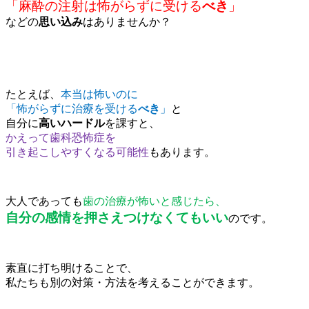
「麻酔の注射は怖がらずに受ける
べき
」
などの
思い込み
はありませんか？
たとえば、
本当は怖いのに
「怖がらずに治療を受ける
べき
」
と
自分に
高いハードル
を課すと、
かえって歯科恐怖症を
引き起こしやすくなる可能性
もあります。
大人であっても
歯の治療が怖いと感じたら、
自分の感情を押さえつけなくてもいい
のです。
素直に打ち明けることで、
私たちも別の対策・方法を考えることができます。