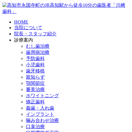
HOME
当院について
院長・スタッフ紹介
診療案内
むし歯治療
歯周病治療
予防歯科
小児歯科
歯牙移植
親知らず
顎関節症
審美治療
ホワイトニング
矯正歯科
義歯・入れ歯
インプラント
噛み合わせ治療
口臭治療