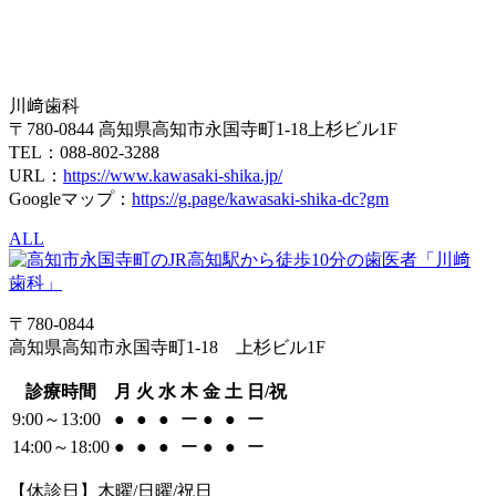
川﨑歯科
〒780-0844 高知県高知市永国寺町1-18上杉ビル1F
TEL：088-802-3288
URL：
https://www.kawasaki-shika.jp/
Googleマップ：
https://g.page/kawasaki-shika-dc?gm
ALL
〒780-0844
高知県高知市永国寺町1-18 上杉ビル1F
診療時間
月
火
水
木
金
土
日/祝
9:00～13:00
●
●
●
ー
●
●
ー
14:00～18:00
●
●
●
ー
●
●
ー
【休診日】木曜/日曜/祝日