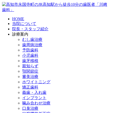
HOME
当院について
院長・スタッフ紹介
診療案内
むし歯治療
歯周病治療
予防歯科
小児歯科
歯牙移植
親知らず
顎関節症
審美治療
ホワイトニング
矯正歯科
義歯・入れ歯
インプラント
噛み合わせ治療
口臭治療