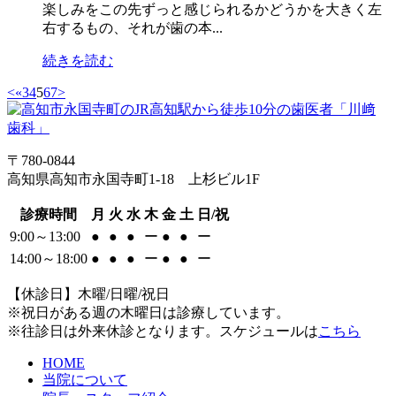
楽しみをこの先ずっと感じられるかどうかを大きく左
右するもの、それが歯の本...
続きを読む
<
«
3
4
5
6
7
>
〒780-0844
高知県高知市永国寺町1-18 上杉ビル1F
診療時間
月
火
水
木
金
土
日/祝
9:00～13:00
●
●
●
ー
●
●
ー
14:00～18:00
●
●
●
ー
●
●
ー
【休診日】木曜/日曜/祝日
※祝日がある週の木曜日は診療しています。
※往診日は外来休診となります。スケジュールは
こちら
HOME
当院について